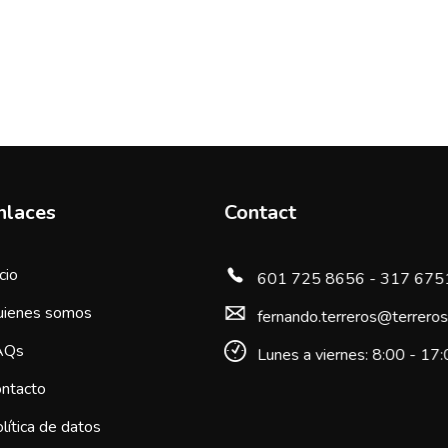
nlaces
Contact
icio
601 725 8656 - 317 67
uienes somos
fernando.terreros@terreros
AQs
Lunes a viernes: 8:00 - 17
ntacto
lítica de datos