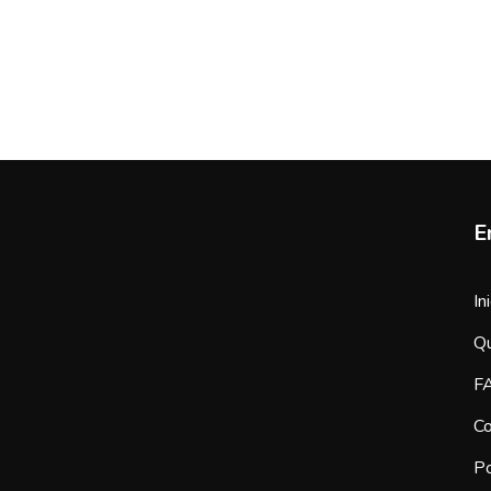
E
In
Q
F
Co
Po