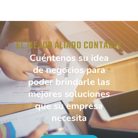
EL MEJOR ALIADO CONTABLE
Cuéntenos su idea
de negocios para
poder brindarle las
mejores soluciones
que su empresa
necesita