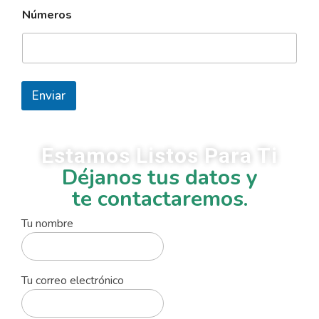
a
Números
Enviar
Estamos Listos Para Ti
Déjanos tus datos y
te contactaremos.
Tu nombre
Tu correo electrónico